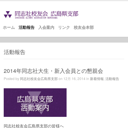
ホーム
活動報告
入会案内
リンク
校友会本部
活動報告
2014年同志社大生・新入会員との懇親会
Posted by
同志社校友会広島県支部
on 12月 16, 2014 in
新着情報
,
活動報告
同志社校友会広島県支部の皆様へ