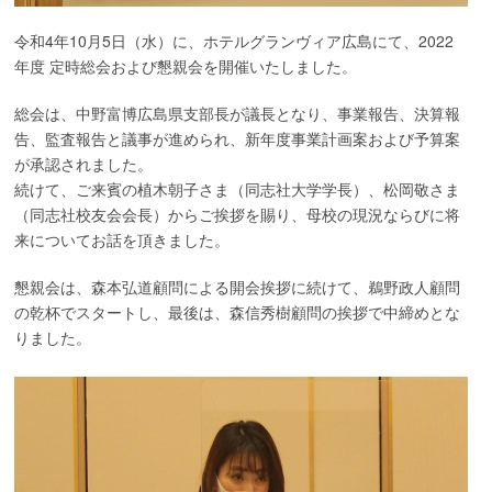
令和4年10月5日（水）に、ホテルグランヴィア広島にて、2022
年度 定時総会および懇親会を開催いたしました。
総会は、中野富博広島県支部長が議長となり、事業報告、決算報
告、監査報告と議事が進められ、新年度事業計画案および予算案
が承認されました。
続けて、ご来賓の植木朝子さま（同志社大学学長）、松岡敬さま
（同志社校友会会長）からご挨拶を賜り、母校の現況ならびに将
来についてお話を頂きました。
懇親会は、森本弘道顧問による開会挨拶に続けて、鵜野政人顧問
の乾杯でスタートし、最後は、森信秀樹顧問の挨拶で中締めとな
りました。