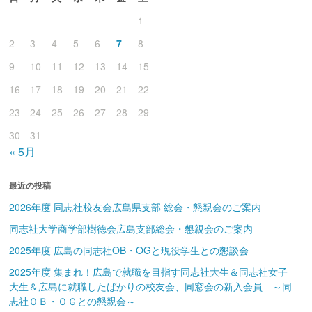
1
2
3
4
5
6
7
8
9
10
11
12
13
14
15
16
17
18
19
20
21
22
23
24
25
26
27
28
29
30
31
« 5月
最近の投稿
2026年度 同志社校友会広島県支部 総会・懇親会のご案内
同志社大学商学部樹徳会広島支部総会・懇親会のご案内
2025年度 広島の同志社OB・OGと現役学生との懇談会
2025年度 集まれ！広島で就職を目指す同志社大生＆同志社女子
大生＆広島に就職したばかりの校友会、同窓会の新入会員 ～同
志社ＯＢ・ＯＧとの懇親会～